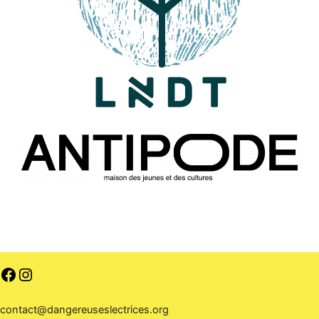
contact@dangereuseslectrices.org