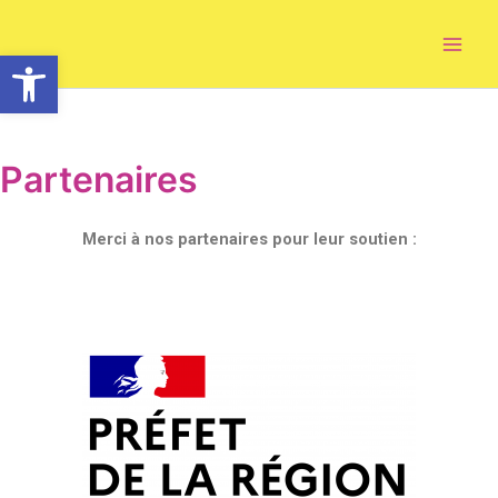
Aller
Facebook
Instagram
Main
au
Ouvrir la barre d’outils
Men
contenu
Partenaires
Merci à nos partenaires pour leur soutien :